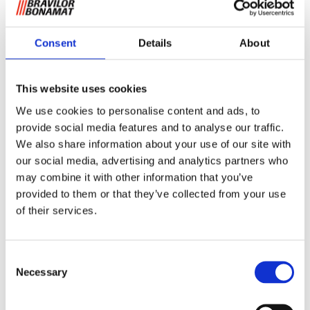
Consent
Details
About
This website uses cookies
NAK 10
We use cookies to personalise content and ads, to
provide social media features and to analyse our traffic.
We also share information about your use of our site with
our social media, advertising and analytics partners who
Gemalen koffie
may combine it with other information that you’ve
provided to them or that they’ve collected from your use
Dubbelwandige container met elektrische aansluiting,
of their services.
inclusief deksel, peilglas, non-drip kraan en
schommelschijf. Bestaande uit container (VHG), filterpan,
sproeideksel en menger.
Consent
Necessary
Selection
Informatie aanvragen