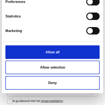
Preferences
KEUZE UIT DRANKEN
Statistics
Koffie
Marketing
Downloads en documenten
Allow all
Accessoires
Allow selection
Blijf op de hoogte
Meld je aan voor onze nieuwsbrief en ontvang updates rechtstreeks in je inbox
Deny
E-mail
Consent
Ik ga akkoord met het
privacyverklaring
.