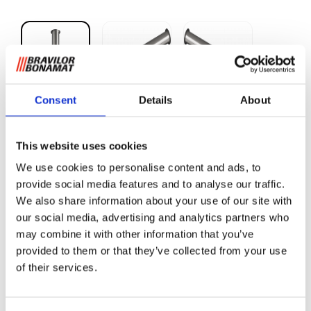
Consent
Details
About
Mischrohr für 5/10L
Vorratsbehälter
This website uses cookies
Rundfiltergeräte
We use cookies to personalise content and ads, to
provide social media features and to analyse our traffic.
We also share information about your use of our site with
Mischrohr für Vorratsbehälter Rundfiltergeräte.
our social media, advertising and analytics partners who
may combine it with other information that you’ve
provided to them or that they’ve collected from your use
Informationen anfordern
of their services.
VERWANDT MIT