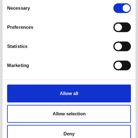
Consent
Necessary
Selection
B10 HW W L/R mit Filterkorb
Produkt anzeigen
Preferences
B10 HW W mit Filterkörben
Produkt anzeigen
Statistics
B5 HW W L/R mit Filterkorb
Produkt anzeigen
Marketing
B5 HW W mit Filterkörben
Produkt anzeigen
Allow all
1
2
3
4
5
6
7
Allow selection
Deny