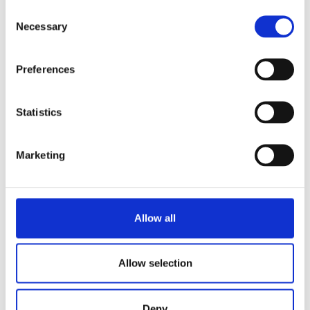
Consent
VERWANDT MIT
Necessary
Selection
B20 W L/R mit Filterkorb
Produkt anzeigen
Preferences
B20 W mit Filterkörben
Produkt anzeigen
Statistics
Marketing
B20 HW W L/R mit Filterkorb
Produkt anzeigen
B20 HW mit Filterkörben
Produkt anzeigen
Allow all
Allow selection
1
2
3
Deny