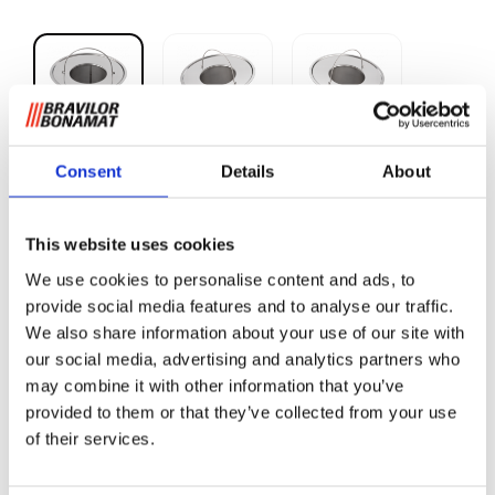
Consent
Details
About
Teefilter für 20L
Vorratsbehälter
This website uses cookies
Rundfiltergeräte
We use cookies to personalise content and ads, to
provide social media features and to analyse our traffic.
Aufgrund der leichten Anwendung stellt dieser Filter große
We also share information about your use of our site with
Teemengen für die Behälter der B-Serie bereit.
our social media, advertising and analytics partners who
may combine it with other information that you’ve
provided to them or that they’ve collected from your use
Informationen anfordern
of their services.