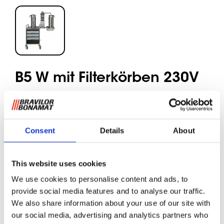
B5 W mit Filterkörben 230V
Gemahlener Kaffee
Consent
Details
About
An die Wand zu montierendes Rundfiltergerät für Orte mit
Wasseranschluss. Brüht große Mengen an Kaffee in
This website uses cookies
separate Behälter. Ausgestattet mit Digitalanzeige,
Gesamt- und Tageszähler, Entkalkungssystem, "Kaffee
We use cookies to personalise content and ads, to
fertig" Signal, integrierter Zeitschaltuhr und optimalen
provide social media features and to analyse our traffic.
Sicherheitsmechanismen. Einschließlich Behälter(n) Typ
We also share information about your use of our site with
VHG, Filtereinheit(en) und Wandkonsole. Der
our social media, advertising and analytics partners who
Servierwagen ist nicht im Lieferumfang enthalten.