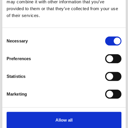
may combine it with other information that you’ve
provided to them or that they’ve collected from your use
Modell mit 1 Brühsystem und 2 Behältern à 5 Liter.
of their services.
Stärken
Schnell große Mengen an frischem Filterkaffee
Consent
Das Edelstahlgehäuse verleiht ein robustes und
Necessary
Selection
qualitativ hochwertiges Erscheinungsbild
Ausgestattet mit "Kaffee fertig" Signal, Gesamt- und
Tageszähler und integrierter Zeitschaltuhr
Preferences
Entkalkungssystem und optimale
Sicherheitsmechanismen
Statistics
Kaffee gleich bleibender Qualität: Die Behälter
kontrollieren die Kaffeequalität
Marketing
Informationen anfordern
Allow all
AUSWAHL AN GETRÄNKEN