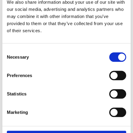
unidad(es) de filtrado y bandeja antigoteo.
We also share information about your use of our site with
our social media, advertising and analytics partners who
Modelo con un sistema de elaboración y un contenedor de
may combine it with other information that you’ve
10 litros (a la izquierda o derecha de la columna). Esto le
provided to them or that they’ve collected from your use
permitirá juntar fácilmente por ejemplo máquinas dobles o
of their services.
triples.
Puntos destacados
Consent
Hace rápidamente grandes cantidades de café
Necessary
Selection
filtrado recién hecho
Aspecto sólido de gran calidad gracias a la carcasa
de acero inoxidable
Preferences
Equipada con señal de "café está listo", contadores
totales y diarios y temporizador integrado
Statistics
Sistema de descalcificación y dispositivos de
seguridad óptimos
Café con una calidad consistente: los contenedores
Marketing
vigilan la calidad del café
Solicitar información