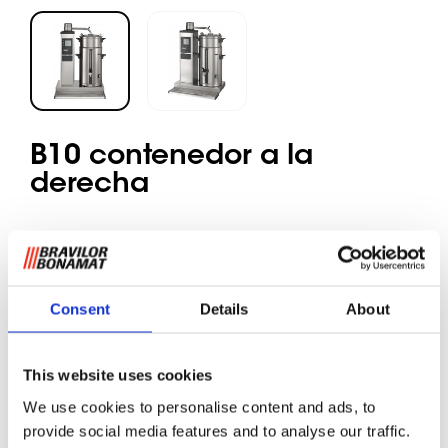
B10 contenedor a la
derecha
Café molido
Consent
Details
About
Máquina de filtrado redonda para locales con conexión de
agua. Hace grandes cantidades de café en contenedores
separados. Equipada con pantalla digital, contadores
This website uses cookies
totales y diarios, sistemas de descalcificación, señal de
“café está listo”, temporizador integrado y dispositivos de
We use cookies to personalise content and ads, to
seguridad óptimos. Incluye contenedor(es) de clase VHG,
provide social media features and to analyse our traffic.