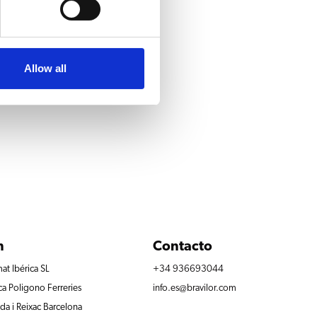
Allow all
n
Contacto
at Ibérica SL
+34 936693044
ca Poligono Ferreries
info.es@bravilor.com
a i Reixac Barcelona