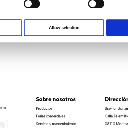
 14960W
Allow selection
Sobre nosotros
Direcció
te en
Productos
Bravilor Bonam
Ferias comerciales
Calle Telemáti
Servicio y mantenimiento
08110 Montcad