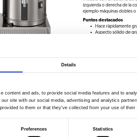
izquierda o derecha de la co
ejemplo máquinas dobles o t
Puntos destacados
Hace rápidamente gra
Aspecto sólido de gra
Equipada con señal de 
temporizador integr
Sistema de descalcifi
Café con una calidad c
café
Details
Solicitar información
e content and ads, to provide social media features and to analy
 our site with our social media, advertising and analytics partn
cesorios
 provided to them or that they’ve collected from your use of their
SELECCIÓN DE BEBID
Preferences
Statistics
tenedor a la izquierda
Café