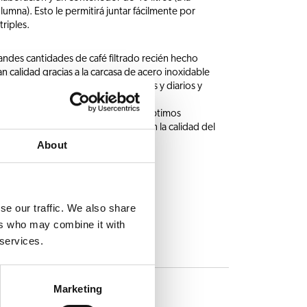
lumna). Esto le permitirá juntar fácilmente por
riples.
ndes cantidades de café filtrado recién hecho
n calidad gracias a la carcasa de acero inoxidable
"café está listo", contadores totales y diarios y
ado
cación y dispositivos de seguridad óptimos
onsistente: los contenedores vigilan la calidad del
About
se our traffic. We also share
ers who may combine it with
 services.
AS
Marketing