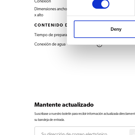
Conexión
400V 3N~ 50/60Hz
Dimensiones ancho x profundo
803x652x1101 mm
x alto
CONTENIDO DEL PRODUCTO
Deny
Tiempo de preparación
17 min. / 40 L
Conexión de agua
Mantente actualizado
Suscríbase a nuestro boletín para recibir información actualizada directamen
su bandeja de entrada.
Correo electrónico