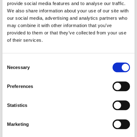
provide social media features and to analyse our traffic.
elaboración.
We also share information about your use of our site with
Modelo con un sistema de elaboración y dos
our social media, advertising and analytics partners who
contenedores de 5 litros.
may combine it with other information that you’ve
provided to them or that they’ve collected from your use
Tenga en cuenta que el carrito y la placa plegable no se
of their services.
incluyen de serie. Estos accesorios se podrán pedir por
separado.
Consent
Puntos destacados
Necessary
Selection
Hace rápidamente grandes cantidades de café
filtrado recién hecho.
Preferences
Aspecto sólido de gran calidad gracias a la carcasa
de acero inoxidable.
Equipada con señal de "café está listo", contadores
Statistics
totales y diarios y temporizador integrado.
Sistema de descalcificación y dispositivos de
seguridad óptimos.
Marketing
Café con una calidad consistente: los contenedores
vigilan la calidad del café.