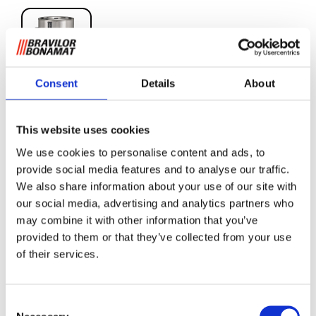
Consent
Details
About
VHG 40
This website uses cookies
We use cookies to personalise content and ads, to
Café moulu
provide social media features and to analyse our traffic.
We also share information about your use of our site with
Container électrique tout inox avec double paroi
our social media, advertising and analytics partners who
emboutie sans soudure. Avec interrupteur
may combine it with other information that you’ve
marche/arrêt, plat anti-contact, couvercle, robinet
provided to them or that they’ve collected from your use
anti-gouttes et tube verre niveau.
of their services.
4 capacités : 5 L, 10 L, 20 L, 40 L. Le modèle 5 L est
équipé d'une anse de transport, les autres modèles
sont équipés de 2 poignées.
Consent
Maintien en température autorégulé.