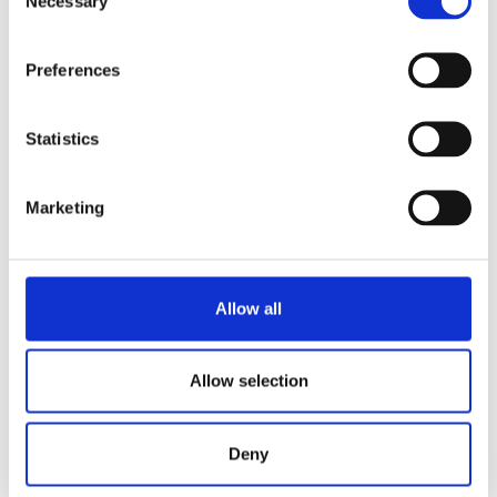
Necessary
Selection
Empilable pour un rangement optimisé.
Demander des informations
Preferences
Statistics
CHOIX DE BOISSONS
Coffee
Marketing
Téléchargements et documents
Allow all
Accessoires
Allow selection
Deny
Rester informé
Inscrivez-vous à notre lettre d'information pour recevoir des mises à jour