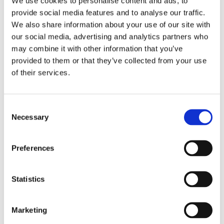
We use cookies to personalise content and ads, to
contenitori separati. Dotate di display digitale, contatore
provide social media features and to analyse our traffic.
totale e giornaliero, sistema di decalcificazione, segnale di
We also share information about your use of our site with
caffè pronto, timer incorporato e scorte di sicurezza
our social media, advertising and analytics partners who
ottimali. Incluso/i contenitore/i tipo VHG, unità filtro e
may combine it with other information that you’ve
staffa a parete per colonna di infusione.
provided to them or that they’ve collected from your use
of their services.
Il carrello e la piastra regolabile in altezza non sono inclusi
di serie. Questi accessori possono essere ordinati
separatamente.
Consent
Caratteristiche
Necessary
Selection
Grandi quantità di caffè fresco con filtro in modo
rapido
Preferences
Aspetto solido e di alta qualità grazie alla cassetta in
acciaio inox
Statistics
Dotate di segnale di caffè pronto, contatore totale e
giornaliero e timer incorporato
Sistema di decalcificazione e scorte di sicurezza
Marketing
ottimali