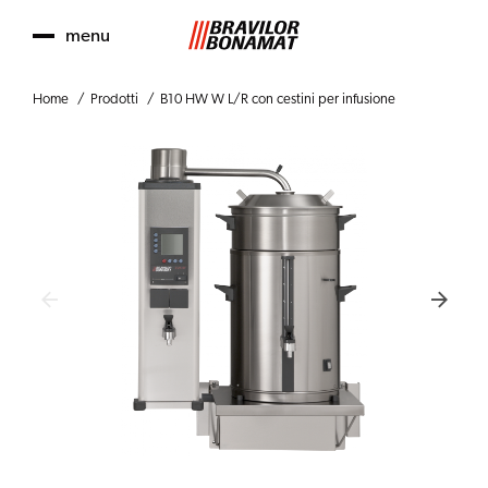
menu
Home
Prodotti
B10 HW W L/R con cestini per infusione