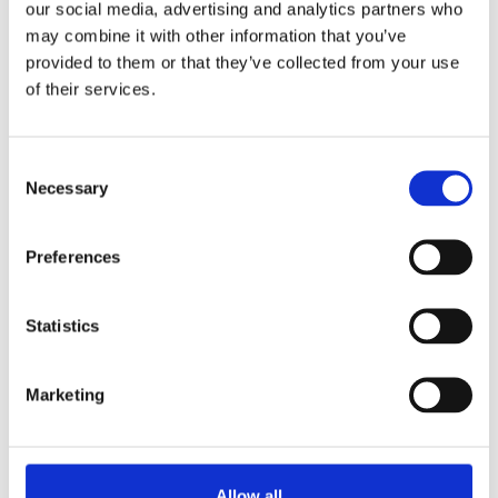
our social media, advertising and analytics partners who
pronto, timer incorporato e scorte di sicurezza ottimali.
may combine it with other information that you’ve
Incluso/i contenitore/i tipo VHG, unità filtro e
provided to them or that they’ve collected from your use
sgocciolatoio.
of their services.
Caratteristiche
Grandi quantità di caffè fresco con filtro in modo
Consent
rapido
Necessary
Selection
Aspetto solido e di alta qualità grazie alla cassetta in
acciaio inox
Dotate di segnale di caffè pronto, contatore totale e
Preferences
giornaliero e timer incorporato
Sistema di decalcificazione e scorte di sicurezza
Statistics
ottimali
Caffè di qualità costante: I contenitori controllano la
qualità del caffè
Marketing
Richiedi informazioni
Allow all