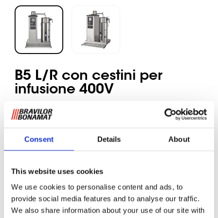
B5 L/R con cestini per
infusione 400V
Caffè macinato
Consent
Details
About
Modello con 1 sistema di infusione e 1 contenitore da
5 litri (a destra o a sinistra della colonna).
This website uses cookies
Macchine con filtro circolare per luoghi con allaccio
We use cookies to personalise content and ads, to
idrico. Prepara grandi quantità di caffè in contenitori
provide social media features and to analyse our traffic.
separati. Dotate di display digitale, contatore totale e
We also share information about your use of our site with
giornaliero, sistema di decalcificazione, segnale di caffè