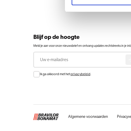
Blijf op de hoogte
Meld je aan voor onze nieuwsbrief en ontvang updates rechtstreeks in je in
E-mail
Toestemming
Ik ga akkoord met het
privacybeleid
.
Algemene voorwaarden
Privacyv