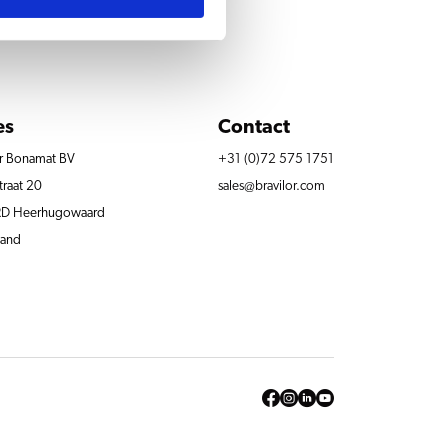
es
Contact
or Bonamat BV
+31 (0)72 575 1751
traat 20
sales@bravilor.com
RD Heerhugowaard
land