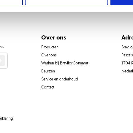
Over ons
Adr
box
Producten
Bravil
Over ons
Pascals
Werken bij Bravilor Bonamat
1704 
Beurzen
Neder
Service en onderhoud
Contact
erklaring