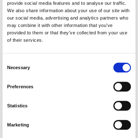
Deilig nytraktet kaffe
provide social media features and to analyse our traffic.
Rustfritt stål i kombinasjon med materiale i sort
We also share information about your use of our site with
betoning fremhever den moderne design
our social media, advertising and analytics partners who
Automatisk vanninntak med enkel og rask tilkobling
may combine it with other information that you’ve
til vann
provided to them or that they’ve collected from your use
Samme kvalitet på kaffen hver gang på grunn av
of their services.
konstant vannmengde
Fire selvregulerende varmeplater besørger en
optimal kvalitet på kaffen
Consent
Maskinen varsler når kaffen er klar og når det er
Necessary
Selection
behov for rensing
Valgmuligheter:
Preferences
Filterholder i rustfritt stål for å trakte te
HP: Selvregulerende varmeplate
Statistics
Marinesett for bruk på skip
Koppvarmer, WHK for forvarming av kopper og krus
Vannfilter for å sikre optimal vannkvalitet
Marketing