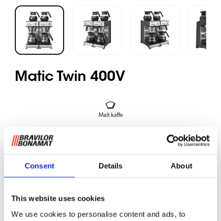
Matic Twin 400V
Malt kaffe
Denne serien er vanntilkoblet og trakter deilig fersk kaffe i
glasskanner på en rask og enkel måte. Bravilor Bonamat
glasskanner er utviklet for å bevare smaken. LED-display,
Consent
Details
About
filterholder i rustfritt stål og integrerte varmeplater gjør at
maskinen er enkel i bruk. Bruk og vedlikehold krever lite tid.
This website uses cookies
Fordeler:
We use cookies to personalise content and ads, to