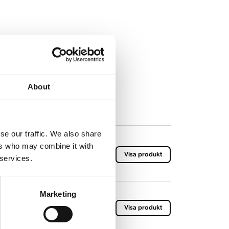
About
se our traffic. We also share
ers who may combine it with
re B40
Visa produkt
 services.
Marketing
re B20 (HW)
Visa produkt