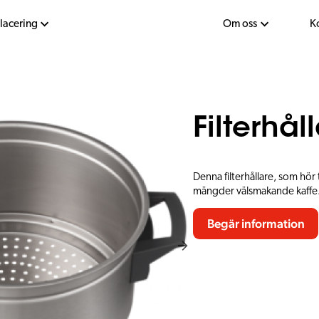
placering
Om oss
K
Filterhå
Denna filterhållare, som hör 
mängder välsmakande kaffe. Fi
Begär information