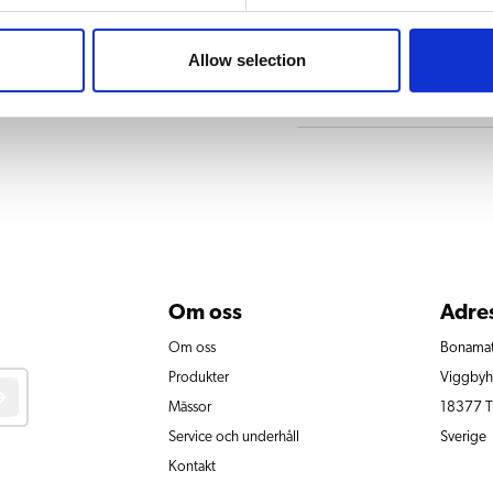
Allow selection
Filterhålla
Om oss
Adre
Om oss
Bonama
Produkter
Viggbyh
Mässor
18377 T
Service och underhåll
Sverige
Kontakt