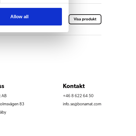
Allow all
re B5 (HW)
Visa produkt
ss
Kontakt
t AB
+46 8 622 64 50
olmsvägen 83
info.se@bonamat.com
äby