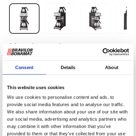
Mondo marine
Consent
Details
About
Malet kaffe
De marina maskinerna Mondo och Matic är särskilt
This website uses cookies
lämpade för användning på fartyg eller i andra dynamiska
We use cookies to personalise content and ads, to
miljöer.
provide social media features and to analyse our traffic.
De solida maskinerna har karaffer i rostfritt stål och de extra
We also share information about your use of our site with
karaffställningarna ser till att karafferna hålls på plats under
our social media, advertising and analytics partners who
alla omständigheter.
may combine it with other information that you’ve
provided to them or that they’ve collected from your use