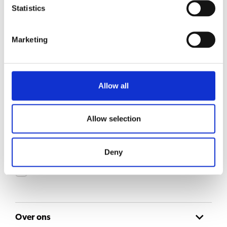
Sego 11L
Statistics
Bekijk product
Marketing
Sego 12L
Bekijk product
Allow all
Blijf op de hoogte
Allow selection
Meld je aan voor onze nieuwsbrief en ontvang updates rechtstreeks in je inbox
E-mail
Deny
Consent
Ik ga akkoord met het
privacyverklaring
.
Over ons