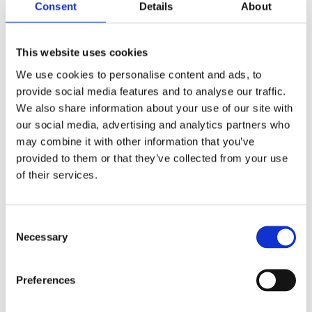
Consent
Details
About
This website uses cookies
We use cookies to personalise content and ads, to
provide social media features and to analyse our traffic.
Ventilatorkap
We also share information about your use of our site with
our social media, advertising and analytics partners who
may combine it with other information that you’ve
Deze ventilatorkap past op alle instant ingrediÃ«nt
provided to them or that they’ve collected from your use
ventilatoren van Bravilor Bonamat. Dankzij de kap kunt u de
of their services.
luchtstroom naar achteren of naar beneden verplaatsen.
Consent
Informatie aanvragen
Necessary
Selection
Preferences
GERELATEERD AAN