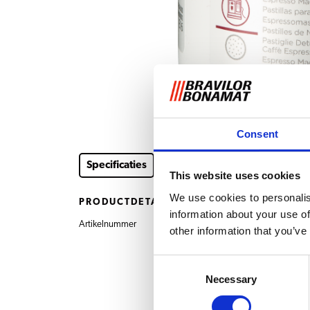
Consent
Specificaties
This website uses cookies
We use cookies to personalis
PRODUCTDETAILS
information about your use of
Artikelnummer
7.193.101.101 Reinigin
other information that you’ve
Consent
Necessary
Selection