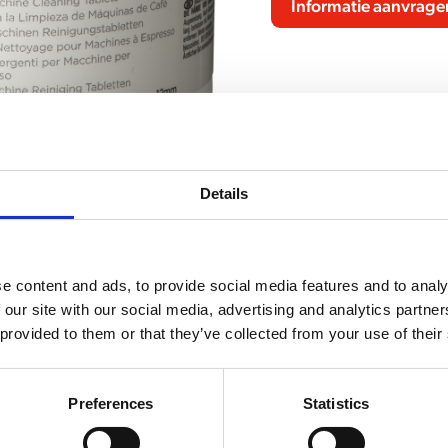
Informatie aanvrage
Details
e content and ads, to provide social media features and to analy
GERELATEERD AAN
 our site with our social media, advertising and analytics partn
gs-tabletten (pot van 100 stuks à 1,2 gram)
 provided to them or that they’ve collected from your use of their
Reinigings
potten à 10
Preferences
Statistics