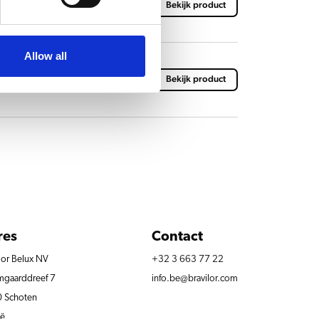
Bekijk product
Allow all
Bekijk product
res
Contact
lor Belux NV
+32 3 663 77 22
gaarddreef 7
info.be@bravilor.com
 Schoten
ië