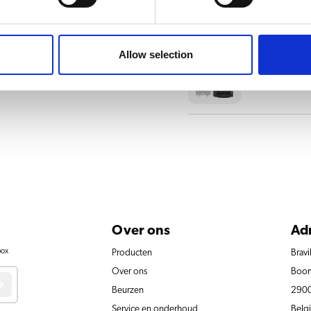
Sego 11L
Allow selection
Sego 12L
Over ons
Ad
box
Producten
Bravi
Over ons
Boom
Beurzen
2900
Service en onderhoud
Belg