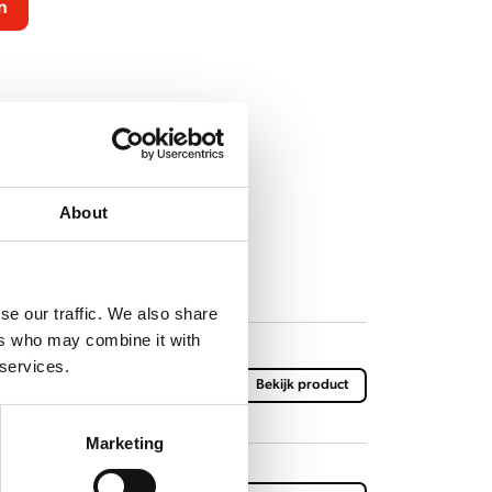
n
About
se our traffic. We also share
ers who may combine it with
 services.
-tabletten (doos met 12
Bekijk product
0 tabletten)
Marketing