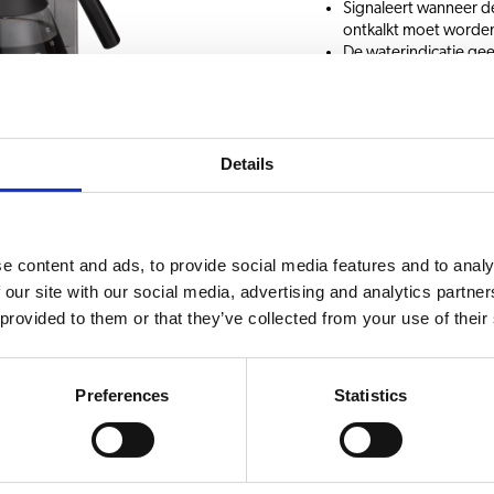
Signaleert wanneer de
ontkalkt moet worde
De waterindicatie geef
Deze filterkoffiemach
kleine kantoren en b
Zelfregulerende warm
Details
Informatie aanvrage
documenten
Accessoires
e content and ads, to provide social media features and to analy
 our site with our social media, advertising and analytics partn
 provided to them or that they’ve collected from your use of their
KEUZE UIT DRANKEN
ondo
Koffie
Preferences
Statistics
40W