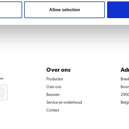
Allow selection
Over ons
Ad
box
Producten
Bravi
Over ons
Boom
Beurzen
2900
Service en onderhoud
Belg
Contact