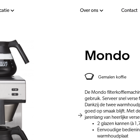
catie
Over ons
Contact
Mondo
Gemalen koffie
De Mondo filterkoffiemachi
gebruik. Serveer snel verse 
Dankzij de twee warmhoudpl
goed op smaak blijft. Met d
jarenlang van heerlijke verse 
2 glazen kannen (à 1,7 
Eenvoudige bediening
warmhoudplaat