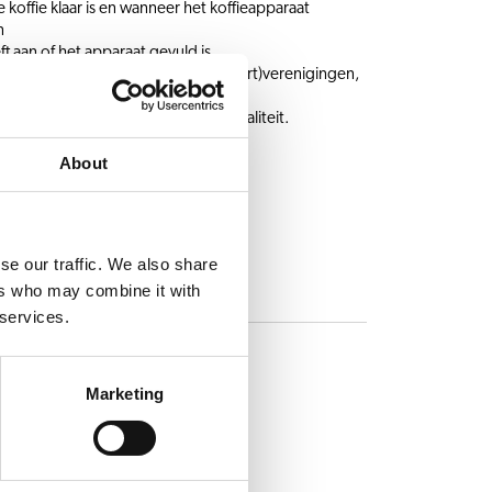
 koffie klaar is en wanneer het koffieapparaat
n
t aan of het apparaat gevuld is
ine wordt aanbevolen voor o.a. (sport)verenigingen,
ouwplaatsen
houdplaten voor optimale koffiekwaliteit.
About
n
se our traffic. We also share
ers who may combine it with
 services.
Marketing