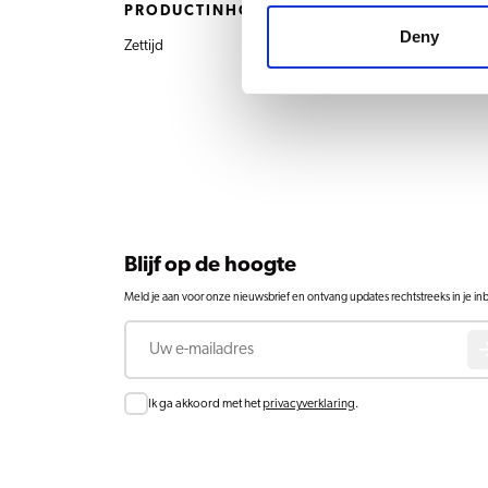
PRODUCTINHOUD
Deny
Zettijd
5 min. / 1 kan
Blijf op de hoogte
Meld je aan voor onze nieuwsbrief en ontvang updates rechtstreeks in je in
E-mail
Consent
Ik ga akkoord met het
privacyverklaring
.