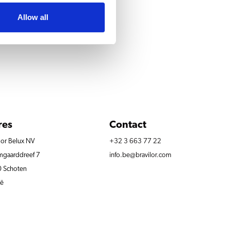
Allow all
res
Contact
lor Belux NV
+32 3 663 77 22
gaarddreef 7
info.be@bravilor.com
 Schoten
ië