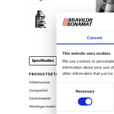
Consent
This website uses cookies
Specificaties
Instructievideo's
Downloads en 
We use cookies to personalis
information about your use of
other information that you’ve
PRODUCTDETAILS
Artikelnummer
8.010.020.31002 M
Consent
Uurcapaciteit
18 l
Necessary
Selection
Aansluitwaarde
230V~ 50/60Hz 21
Afmetingen bxdxh
195x406x446 mm