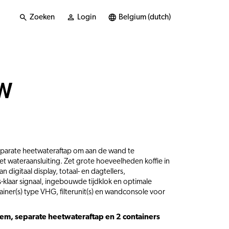
Zoeken
Login
Belgium (dutch)
W
eparate heetwateraftap om aan de wand te
et wateraansluiting. Zet grote hoeveelheden koffie in
n digitaal display, totaal- en dagtellers,
s-klaar signaal, ingebouwde tijdklok en optimale
tainer(s) type VHG, filterunit(s) en wandconsole voor
eem, separate heetwateraftap en 2 containers