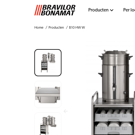
Producten
Per lo
Home
Producten
B10 HW W