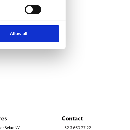
Heet water
Allow all
res
Contact
lor Belux NV
+32 3 663 77 22