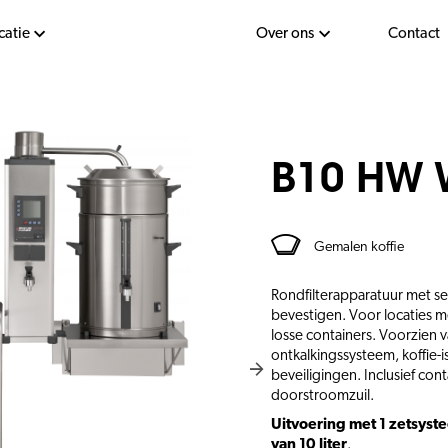
catie
Over ons
Contact
B10 HW 
Gemalen koffie
Rondfilterapparatuur met s
bevestigen. Voor locaties m
losse containers. Voorzien va
ontkalkingssysteem, koffie-i
beveiligingen. Inclusief con
doorstroomzuil.
Uitvoering met 1 zetsyst
van 10 liter
.