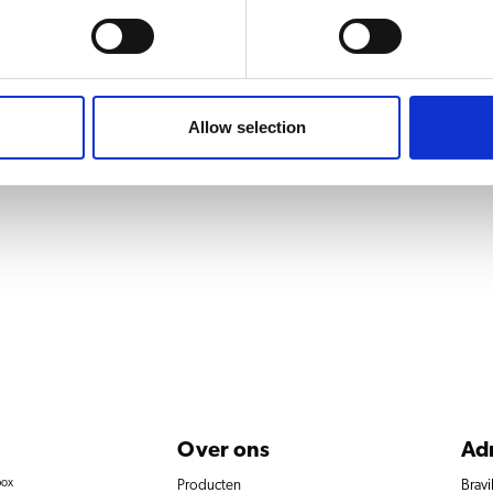
HW W
Koffie
80W
Allow selection
Over ons
Ad
box
Producten
Bravi