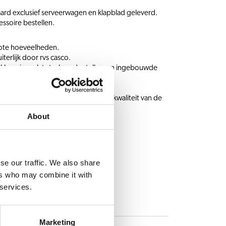
d exclusief serveerwagen en klapblad geleverd.
essoire bestellen.
grote hoeveelheden.
iterlijk door rvs casco.
-klaar signaal, totaal- en dagtellers en ingebouwde
n optimale beveiligingen.
kwaliteit: De containers bewaken de kwaliteit van de
About
n
se our traffic. We also share
ers who may combine it with
 services.
Marketing