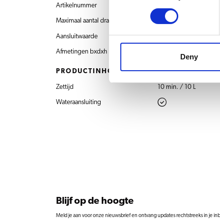
Artikelnummer
4.219.401.110 B10 
Maximaal aantal drankkeuzes
2
Aansluitwaarde
400V 3N~ 50Hz 83
Afmetingen bxdxh
1145x572x781 mm
Deny
PRODUCTINHOUD
Zettijd
10 min. / 10 L
Wateraansluiting
Blijf op de hoogte
Meld je aan voor onze nieuwsbrief en ontvang updates rechtstreeks in je in