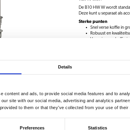
De B10 HW W wordt standaar
Deze kunt u separaat als acc
Sterke punten
Snel verse koffie in 
Robuust en kwaliteitsu
Voorzien van koffie-is
tijdklok.
Ontkalkingssysteem e
Koffie van constante 
koffie.
Details
Â
Informatie aanvrage
e content and ads, to provide social media features and to analy
 our site with our social media, advertising and analytics partn
 provided to them or that they’ve collected from your use of their
essoires
KEUZE UIT DRANKEN
Preferences
Statistics