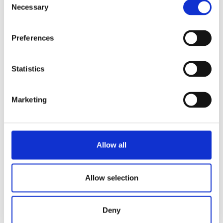
Necessary
Selection
B20 W L/R mit Filterkorb
Produkt anzeigen
Preferences
B10 HW W L/R mit Filterkorb
Produkt anzeigen
Statistics
B10 HW W mit Filterkörben
Produkt anzeigen
Marketing
B5 HW W L/R mit Filterkorb
Produkt anzeigen
Allow all
1
2
3
4
Allow selection
Deny
Bleiben Sie informiert