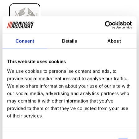
Consent
Details
About
Fixiersatz für
Servierwagen/Bodenplatte
This website uses cookies
We use cookies to personalise content and ads, to
Für B(HW)-serie. Zum Fixieren eines Vorratsbehälters auf
provide social media features and to analyse our traffic.
Servierwagen oder Bodenplatte.
We also share information about your use of our site with
our social media, advertising and analytics partners who
may combine it with other information that you’ve
Informationen anfordern
provided to them or that they’ve collected from your use
of their services.
VERWANDT MIT
Consent