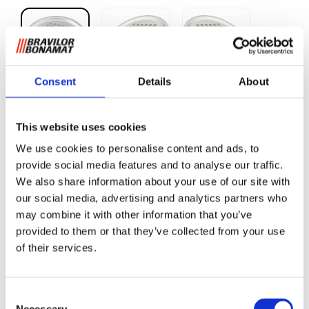
Consent
Details
About
Microfiltro B20 (HW)
This website uses cookies
We use cookies to personalise content and ads, to
Filtro de acero inoxidable para uso permanente en vez de
provide social media features and to analyse our traffic.
papel de filtro.
We also share information about your use of our site with
our social media, advertising and analytics partners who
Solicitar información
may combine it with other information that you’ve
provided to them or that they’ve collected from your use
of their services.
RELACIONADO CON
Consent
B20 W L/R
Ver producto