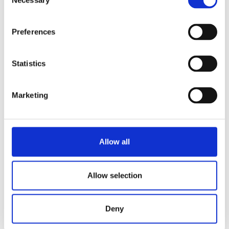
Necessary
Selection
Preferences
B20 W
Ver producto
Statistics
B20 HW L/R
Ver producto
Marketing
B20 HW
Ver producto
Allow all
1
2
3
Allow selection
Deny
Mantente actualizado
Suscríbase a nuestro boletín para recibir información actualizada