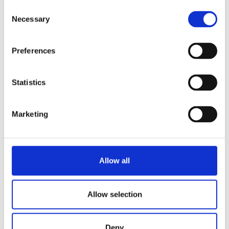
Consent
RELACIONADO CON
Necessary
Selection
B10 HW W L/R
Ver producto
Preferences
B10 HW W
Ver producto
Statistics
Marketing
B10 W L/R
Ver producto
B10 W
Ver producto
Allow all
1
2
3
4
Allow selection
Deny