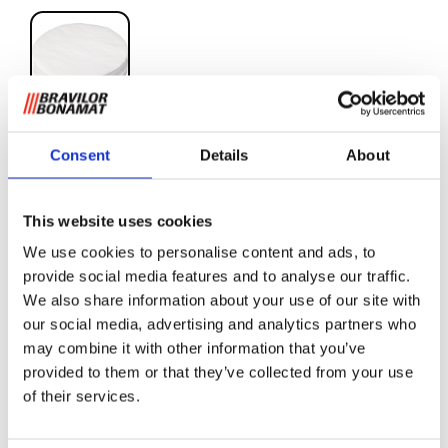
Filtro de papel plano B10
Consent
Details
About
(HW)
This website uses cookies
Estos filtros garantizan una distribución óptima del café y
We use cookies to personalise content and ads, to
un aroma delicioso. Debido a su forma y volumen, son la
provide social media features and to analyse our traffic.
solución óptima para café molido más grueso. Caja de 6 x
We also share information about your use of our site with
250 filtros (1500 piezas en total).
our social media, advertising and analytics partners who
may combine it with other information that you’ve
provided to them or that they’ve collected from your use
Solicitar información
of their services.