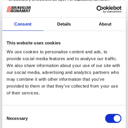
podrá ofrecer agua caliente, para tés o infusiones, por
ejemplo.
Sego 12
Consent
Details
About
Del grano a la taza: preparación con granos de café
recién molidos.
This website uses cookies
Enorme facilidad de uso gracias a pantalla táctil
We use cookies to personalise content and ads, to
intuitiva.
provide social media features and to analyse our traffic.
El menú permite hacer hasta 30 selecciones.
We also share information about your use of our site with
Tamaño compacto.
our social media, advertising and analytics partners who
Modo de ahorro de energía.
may combine it with other information that you’ve
Contadores inteligentes: le avisan cuando el
provided to them or that they’ve collected from your use
depósito de residuos está lleno, cuando hace falta
of their services.
descalcificar y hace un seguimiento del uso
diario/acumulado.
Podrá hacer ajustes como: grado de molido,
Consent
preinfusión, tiempo de contacto, relación café/agua
Necessary
Selection
y tamaño de taza.
Es ideal para cocinas pequeñas, oficinas pequeñas y