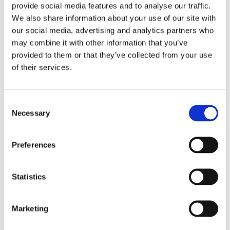
provide social media features and to analyse our traffic.
elaboración.
We also share information about your use of our site with
Modelo con un sistema de elaboración y dos
our social media, advertising and analytics partners who
contenedores de 40 litros
.
may combine it with other information that you’ve
provided to them or that they’ve collected from your use
Tenga en cuenta que el carrito y la placa plegable no se
of their services.
incluyen de serie. Estos accesorios se podrán pedir por
separado.
Consent
Puntos destacados
Necessary
Selection
Hace rápidamente grandes cantidades de café
filtrado recién hecho.
Preferences
Aspecto sólido de gran calidad gracias a la carcasa
de acero inoxidable.
Equipada con señal de "café está listo", contadores
Statistics
totales y diarios y temporizador integrado.
Sistema de descalcificación y dispositivos de
seguridad óptimos.
Marketing
Café con una calidad consistente: los contenedores
vigilan la calidad del café.