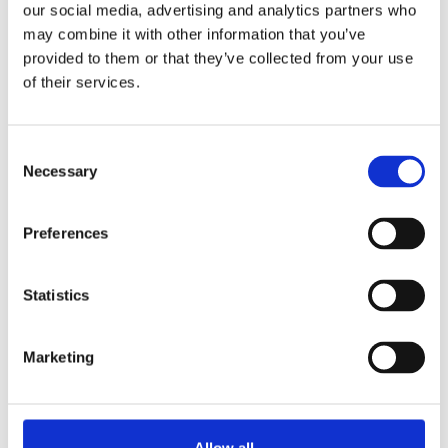
our social media, advertising and analytics partners who
Chauffage au bain-marie, le lait ne peut pas brûler
may combine it with other information that you’ve
Double paroi inox emboutie sans soudure, pas de
provided to them or that they’ve collected from your use
risque de rouille ou de fuite
of their services.
Cuve intérieure entièrement polie miroir, le lait
n'accroche pas à la paroi de la cuve et le nettoyage
est facilité
Consent
Robinet de tirage anti-gouttes à 2 positions
Necessary
Selection
- instantané ou continu - entièrement démontable
pour une hygiène parfaite
Preferences
Réglage de la température à l’aide d’un thermostat
avec voyant de contrôle
Système de sécurité contre la chauffe à sec
Statistics
Niveau de contrôle du bain-marie
Mélangeur manuel avec cloche en embout tout inox,
servant aussi d'indicateur de niveau du lait
Marketing
Demander des informations