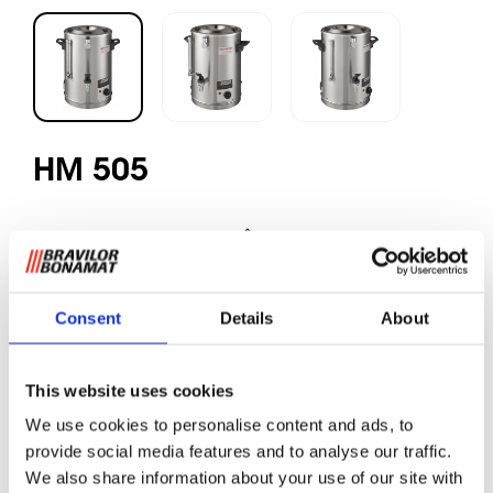
HM 505
Lait frais
Laitière à bain-marie
Consent
Details
About
Lait chauffé dans le respect de toutes les conditions
impératives d'hygiène.
This website uses cookies
Réserve : 5 L
We use cookies to personalise content and ads, to
Temps de chauffe : 20 minutes
provide social media features and to analyse our traffic.
We also share information about your use of our site with
Points Forts