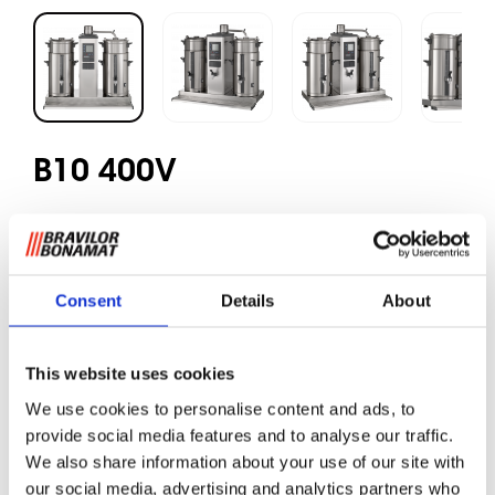
B10 400V
Caffè macinato
Consent
Details
About
Modello con 1 sistema di infusione e 2 contenitori da
10 litri ognuno.
This website uses cookies
Macchine con filtro circolare per luoghi con allaccio
idrico. Prepara grandi quantità di caffè in contenitori
We use cookies to personalise content and ads, to
separati. Dotate di display digitale, contatore totale e
provide social media features and to analyse our traffic.
giornaliero, sistema di decalcificazione, segnale di caffè
We also share information about your use of our site with
pronto, timer incorporato e scorte di sicurezza ottimali.
our social media, advertising and analytics partners who