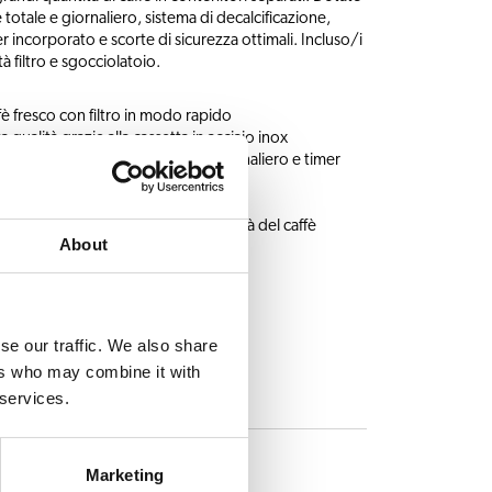
 totale e giornaliero, sistema di decalcificazione,
r incorporato e scorte di sicurezza ottimali. Incluso/i
 filtro e sgocciolatoio.
fè fresco con filtro in modo rapido
a qualità grazie alla cassetta in acciaio inox
affè pronto, contatore totale e giornaliero e timer
zione e scorte di sicurezza ottimali
te: I contenitori controllano la qualità del caffè
About
i
se our traffic. We also share
ers who may combine it with
 services.
Marketing
Acqua calda