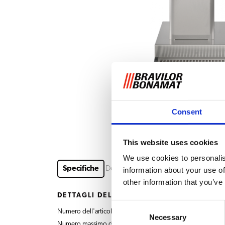
Consent
This website uses cookies
We use cookies to personalis
Specifiche
Download e documenti
Accessori
information about your use of
other information that you’ve
DETTAGLI DEL PRODOTTO
Consent
Numero dell'articolo
4.216.301.110 B10 HW c
Necessary
Selection
Numero massimo di scelte di