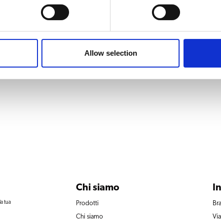
90W
Allow selection
Chi siamo
I
la tua
Prodotti
Bra
Chi siamo
Vi