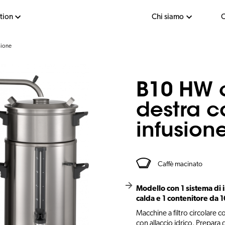
tion
Chi siamo
C
sione
B10 HW 
destra c
infusion
Caffè macinato
Modello con 1 sistema di 
calda e 1 contenitore da 10
Macchine a filtro circolare 
con allaccio idrico. Prepara 