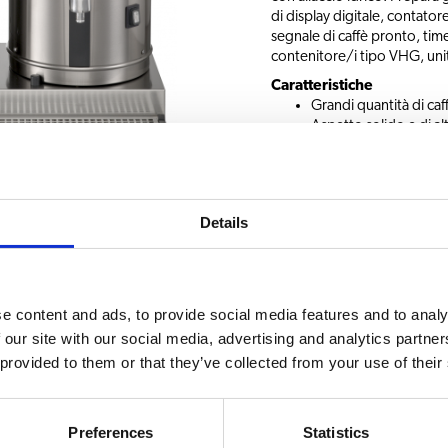
di display digitale, contatore
segnale di caffè pronto, time
contenitore/i tipo VHG, unità
Caratteristiche
Grandi quantità di caf
Aspetto solido e di alt
Dotate di segnale di c
incorporato
Sistema di decalcifica
Caffè di qualità costan
Details
Richiedi informazion
e content and ads, to provide social media features and to analy
 our site with our social media, advertising and analytics partn
 provided to them or that they’ve collected from your use of their
SCELTA DI BEVANDE
ontenitore destra con cestini per infusione
Preferences
Statistics
Caffè