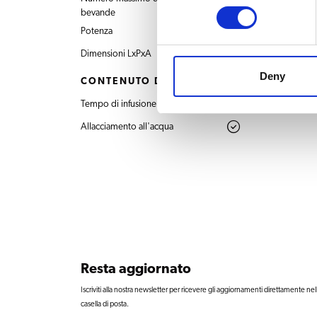
2
bevande
Potenza
400V 3N~ 50Hz 82
Dimensioni LxPxA
645x570x840 mm
Deny
CONTENUTO DEL PRODOTTO
Tempo di infusione
10 min. / 10 L
Allacciamento all'acqua
Resta aggiornato
Iscriviti alla nostra newsletter per ricevere gli aggiornamenti direttamente nel
casella di posta.