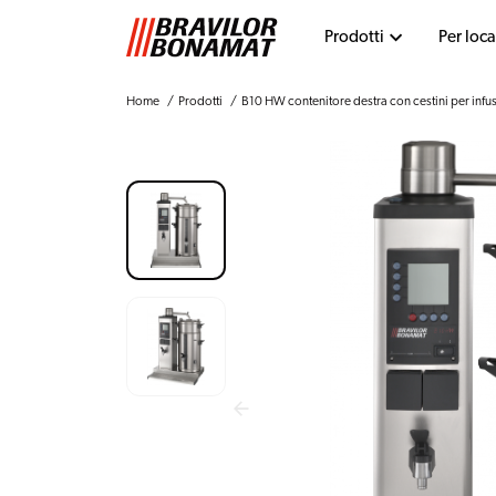
Prodotti
Per loca
Home
Prodotti
B10 HW contenitore destra con cestini per infu