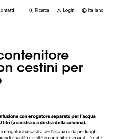
ontatti
Ricerca
Login
Italiano
contenitore
on cestini per
e
infusione con erogatore separato per l’acqua
 litri (a sinistra o a destra della colonna).
con erogatore separato per l’acqua calda per luoghi
grandi quantità di caffè in contenitori separati. Dotate