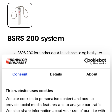
BSRS 200 system
BSRS 200 forhindrer også kalkdannelse og beskytter
utstyret ditt mot de skadelige egenskaper
kalkdannelse har (til bruk i områder med normalt til
hardt vann)
Consent
Details
About
Kapasitet: ca. 1.600 liter på 10 °dH*
Kapasitet per min.: 1,9 liter
* avhengig av hardheten på vannet, se tabell.
This website uses cookies
We use cookies to personalise content and ads, to
Hardhet (
ºdH)
Kapasitet
Antall kopper (100 ml)
provide social media features and to analyse our traffic.
2,5
6 000
60 000
We also share information about your use of our site with