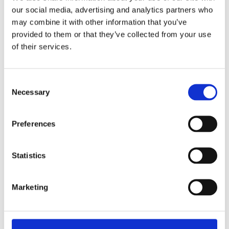
6
3 000
30 000
our social media, advertising and analytics partners who
8,5
2 000
20 000
may combine it with other information that you’ve
11
1 500
15 000
provided to them or that they’ve collected from your use
15
1 200
12 000
of their services.
17
1 000
10 000
19
857
8 571
Consent
Necessary
Selection
Preferences
Be om informasjon
Statistics
RELATERT TIL
Marketing
Bolero 32 CS
Se produkt
Erstatningsfilter for BWFS 200