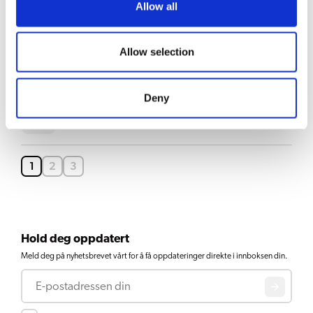
Se produkt
Allow all
system
Allow selection
Bolero 11 3kW
Se produkt
Deny
Bolero 11
Se produkt
1
2
3
Hold deg oppdatert
Meld deg på nyhetsbrevet vårt for å få oppdateringer direkte i innboksen din.
E-post