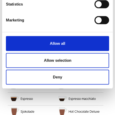
Statistics
Varmt vann
Americano
Marketing
Kaffe med melk
Latte macchiato
Caffè Latte
Kaffe med melk og sukker
Allow all
Moccachino
Cappuccino
Allow selection
Kaffe med sukker
Ristretto
Cappuccino Dark
Varm melk
Deny
Kaffe
Café crème
Espresso
Espresso macchiato
Sjokolade
Hot Chocolate Deluxe