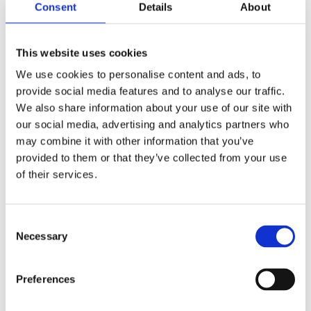
Consent
Details
About
Beholdere for instantprodukter til Topping og kakao, noe
som gir et bredt utvalg av drikkealternativer.
Den svært innovative CombiBrewer er utviklet for både
This website uses cookies
fleksibilitet og ytelse. Med et bryggevolum på 480 ml per
We use cookies to personalise content and ads, to
syklus (32 g kaffe) tilbyr den fleksibel brygging med
provide social media features and to analyse our traffic.
filterpapir eller papirløst ved hjelp av det permanente
We also share information about your use of our site with
filteret. Bytte mellom bryggemetodene kan gjøres enkelt
our social media, advertising and analytics partners who
på stedet.
may combine it with other information that you’ve
Høyt nivå av kontroll gjennom hele bryggeprosessen sikrer
provided to them or that they’ve collected from your use
presisjon i hver kopp, mens det lett rengjørbare designet
of their services.
og den enkle installasjonen gjør FG121 like praktisk som
den er allsidig.
Consent
Necessary
Selection
Be om informasjon
Preferences
VALG AV DRIKKE