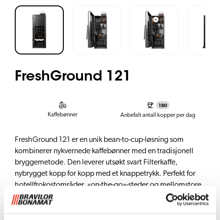
FreshGround 121
180
Kaffebønner
Anbefalt antall kopper per dag
FreshGround 121 er en unik bean-to-cup-løsning som
kombinerer nykvernede kaffebønner med en tradisjonell
bryggemetode. Den leverer utsøkt svart Filterkaffe,
nybrygget kopp for kopp med et knappetrykk. Perfekt for
hotellfrokostområder, «on-the-go»-steder og mellomstore
til store arbeidsplasser.
FG121-konfigurasjonen har én Bønnebeholder og to