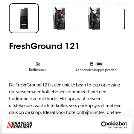
FreshGround 121
180
Koffiebonen
Aanbevolen kopjes per dag
De FreshGround 121 is een unieke bean-to-cup-oplossing
die versgemalen koffiebonen combineert met een
traditionele zetmethode. Het apparaat serveert
uitstekende zwarte filterkoffie, vers per kop gezet met één
druk op de knop. Ideaal voor hotelontbijtruimtes, on-the-
go locaties en middelgrote tot grote werkplekken.
De FG121-configuratie is uitgerust met één bonencanister