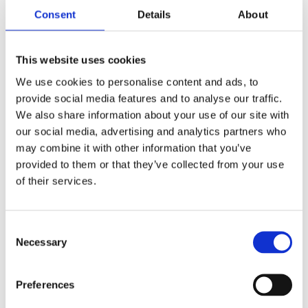
en twee instantcanisters voor Topping en cacao, waardoor
Consent
Details
About
een brede variëteit aan dranken mogelijk is.
De zeer innovatieve CombiBrewer is ontwikkeld voor
This website uses cookies
zowel veelzijdigheid als prestaties. Met een zetvolume van
We use cookies to personalise content and ads, to
480 ml per cyclus (32 g koffie) biedt hij flexibele bereiding
met filterpapier of papierloos met het permanente filter.
provide social media features and to analyse our traffic.
Wisselen tussen de zetmethoden kan eenvoudig ter plaatse
We also share information about your use of our site with
worden gedaan.
our social media, advertising and analytics partners who
may combine it with other information that you’ve
Het hoge niveau van controle tijdens het hele zetproces
provided to them or that they’ve collected from your use
zorgt voor precisie in elke kop, terwijl het
of their services.
onderhoudsvriendelijke ontwerp en de eenvoudige
installatie de FG121 minstens zo praktisch als veelzijdig
maken.
Consent
Necessary
Selection
Informatie aanvragen
Preferences