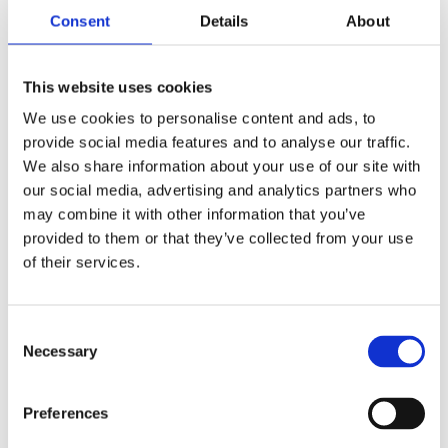
Kenmerken Esprecious 22
Consent
Details
About
Gebruiksgemak: intuïtief touchscreen
Bean-to-cup: bereiding met verse koffiebonen
This website uses cookies
Dubbele uitloop: serveert twee dranken tegelijk
We use cookies to personalise content and ads, to
Professionele grinder en brewer: voor de perfecte
provide social media features and to analyse our traffic.
maling en koffie-extractie
Afzonderlijk instelbare mogelijkheden m.b.t.
We also share information about your use of our site with
temperatuur, water/koffie-ratio, etc.
our social media, advertising and analytics partners who
Service- en onderhoudsvriendelijk
may combine it with other information that you’ve
Hoge in-cup kwaliteit dankzij automatisch
provided to them or that they’ve collected from your use
spoelprogramma
of their services.
Uniek heetwatersysteem minimaliseert kalkaanslag,
resultaat: minder onderhoudsbeurten
Aparte uitloop voor heet water voor o.a. thee
Consent
Necessary
Selection
Informatie aanvragen
Preferences