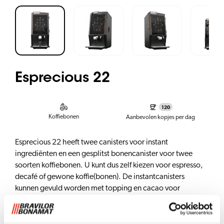
Esprecious 22
120
Koffiebonen
Aanbevolen kopjes per dag
Esprecious 22 heeft twee canisters voor instant
ingrediënten en een gesplitst bonencanister voor twee
soorten koffiebonen. U kunt dus zelf kiezen voor espresso,
decafé of gewone koffie(bonen). De instantcanisters
kunnen gevuld worden met topping en cacao voor
koffiespecialiteiten zoals cappuccino, café au lait, wiener
melange en warme chocolademelk.