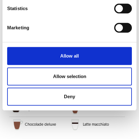
KEUZE UIT DRANKEN
Statistics
Wiener melange
Americano
Marketing
Ristretto
Koffie verkeerd
Caffè Latte
Hete melk
Allow all
Cappuccino Dark
Long black
Allow selection
Koffie crème
Lungo
Espresso
Espresso macchiato
Deny
Espressochoc
Chocolade
Chocolade deluxe
Latte macchiato