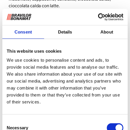
cioccolata calda con latte.
Caratteristiche
Bean-to-cup (dal chicco alla
Consent
Details
About
tazza):
due macinacaffè integrati
Molto facile da usare grazie al
touchscreen
intuitivo
This website uses cookies
Doppia erogazione
per preparare
We use cookies to personalise content and ads, to
contemporaneamente due tazze
provide social media features and to analyse our traffic.
Macinacaffè e sistema di infusione professionali: per
We also share information about your use of our site with
una perfetta macinatura ed estrazione del caffè
our social media, advertising and analytics partners who
Impostazioni regolabili
come: temperatura,
may combine it with other information that you’ve
preinfusione, tempo di contatto, rapporto
caffè/acqua, ecc.
provided to them or that they’ve collected from your use
Manutenzione semplice e rapida
of their services.
Programma di
risciacquo automatico
che
permette qualità costante in tazza
Sistema unico di acqua calda per
ridurre la
Consent
Necessary
formazione di calcare
; risultato: meno interventi di
Selection