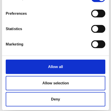
manutenzione
Uscita separata per l'
acqua calda
, per tè o tisane
Preferences
Attenzione!
Esprecious 22 può essere utilizzata anche con l'unità
Statistics
FreshMilk per il
latte fresco
, con un apposito kit di
integrazione.
Marketing
Richiedi informazioni
Allow all
SCELTA DI BEVANDE
Mocaccino
Americano
Allow selection
Ristretto
Caffè forte con latte
Deny
Caffelatte
Latte caldo