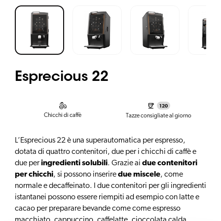
Esprecious 22
120
Chicchi di caffè
Tazze consigliate al giorno
L’Esprecious 22 è una superautomatica per espresso,
dotata di quattro contenitori, due per i chicchi di caffè e
due per
ingredienti solubili
. Grazie ai
due contenitori
per chicchi
, si possono inserire
due miscele
, come
normale e decaffeinato. I due contenitori per gli ingredienti
istantanei possono essere riempiti ad esempio con latte e
cacao per preparare bevande come come espresso
macchiato, cappuccino, caffelatte, cioccolata calda,