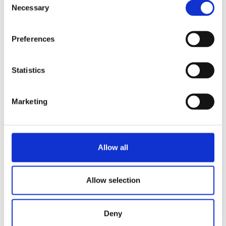
Necessary
Selection
Kartong med 12 esker med 120
Se produkt
rensetabletter for FreshMilk
Preferences
Sego 11L
Se produkt
Statistics
Marketing
Melkekjøler
Se produkt
Sego 12L
Se produkt
Allow all
1
2
Allow selection
Deny