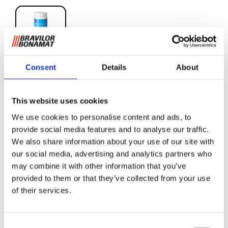
Consent
Details
About
Eske med 120
rensetabletter for FreshMilk
This website uses cookies
We use cookies to personalise content and ads, to
FreshMilk må rengjøres hver dag. Det er en enkel handling
provide social media features and to analyse our traffic.
som krever 2 tabletter per dag. Tablettene leveres per boks
We also share information about your use of our site with
og per eske (12 bokser).
our social media, advertising and analytics partners who
may combine it with other information that you’ve
provided to them or that they’ve collected from your use
Be om informasjon
of their services.
Consent
RELATERT TIL