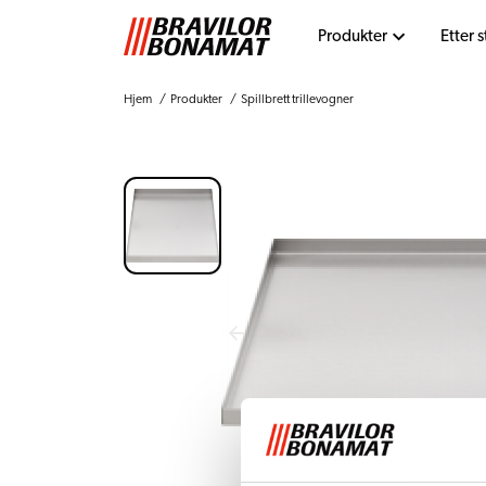
Produkter
Etter 
Hjem
Produkter
Spillbrett trillevogner