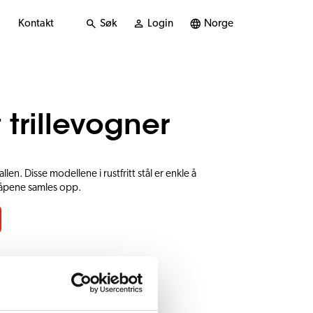
Kontakt
Søk
Login
Norge
t trillevogner
llen. Disse modellene i rustfritt stål er enkle å
råpene samles opp.