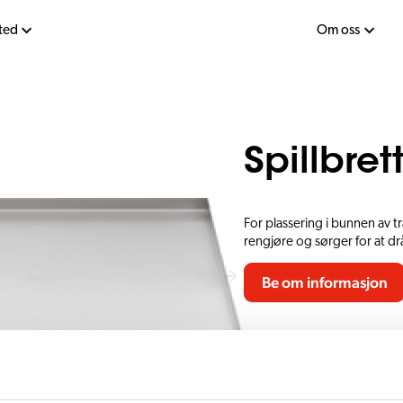
sted
Om oss
Spillbret
For plassering i bunnen av tra
rengjøre og sørger for at d
Be om informasjon