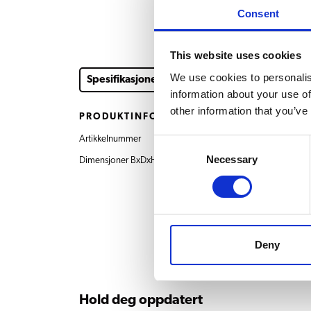
Consent
This website uses cookies
We use cookies to personalis
Spesifikasjoner
information about your use of
other information that you’ve
PRODUKTINFORMASJON
Artikkelnummer
7.130.925.101 Spillbret
Consent
Necessary
Selection
Dimensjoner BxDxH
506x580x20 mm
Deny
Hold deg oppdatert