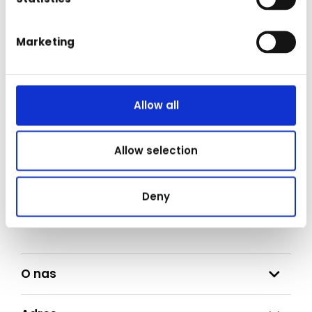
Renegite 1 karton (4×15
Zobacz produkt
saszetek po 50 g)
Marketing
Allow all
Bądź na bieżąco
Zapisz się do naszego newslettera, aby otrzymywać aktualizacje
Allow selection
bezpośrednio na swoją skrzynkę odbiorczą
E-mail
Deny
Zgoda
Zgadzam się z
polityką prywatności
.
O nas