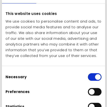
This website uses cookies
We use cookies to personalise content and ads, to
provide social media features and to analyse our
traffic. We also share information about your use
of our site with our social media, advertising and
Renegite 1 karton (10
analytics partners who may combine it with other
butelek x 1 kg)
information that you’ve provided to them or that
they’ve collected from your use of their services.
Usuwa kamień, zmniejszając ryzyko awarii,
zachowuje prawdziwy smak napoju.
Consent
Necessary
Selection
Poproś o informacje
Preferences
ZWIĄZANE Z
Statistics