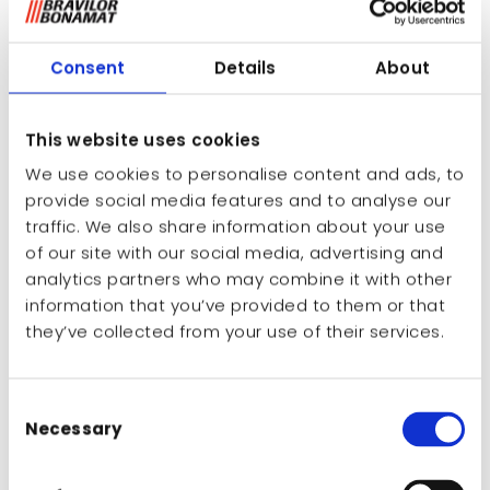
jest gotowa", wbudowany timer i optymalne
zabezpieczenia. W zestaw wchodzą: kolumna
Consent
Details
About
zaparzająca, podgrzewany termos ze stali
nierdzewnej typ VHG, koszyk do filtrów i konsola
do montażu ściennego. Dopasowany wielkością
This website uses cookies
do wózków Bravilor Bonamat. Wózka nie ma w
zestawie.
We use cookies to personalise content and ads, to
provide social media features and to analyse our
Model z 1 systemem parzenia i 1 termosemi 5 litrów
traffic. We also share information about your use
of our site with our social media, advertising and
Zalety
analytics partners who may combine it with other
information that you’ve provided to them or that
Szybkie parzenie dużych ilości świeżej
they’ve collected from your use of their services.
kawy przelewowej
Niezmienna, wysoka jakość kawy:
podgrzewane termosy utrzymują jej
Consent
jakość
Necessary
Selection
Solidny wygląd i wysoka jakość dzięki
zastosowaniu stali nierdzewnej