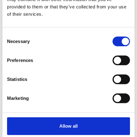
Modelo com 1 sistema de preparo e 2 recipientes de
provided to them or that they’ve collected from your use
5 litros.
of their services.
Principais vantagens
Prepara rapidamente grandes quantidades de café
Consent
filtrado fresco
Necessary
Selection
Aparência robusta e de alta qualidade graças à
estrutura em aço inoxidável
Preferences
Equipada com sinal de café pronto, contadores total
e diário e temporizador integrado
Sistema de descalcificação e dispositivos de
Statistics
segurança otimizados
Café com qualidade consistente: os recipientes
monitoram a qualidade do café
Marketing
Solicitar informações
Allow all