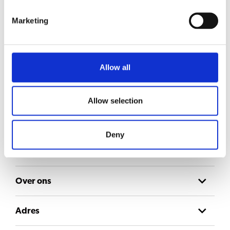
Bolero Turbo 22
Bekijk product
Marketing
Allow all
Blijf op de hoogte
Meld je aan voor onze nieuwsbrief en ontvang updates rechtstreeks in je inbox
E-mail
Allow selection
Consent
Deny
Ik ga akkoord met het
privacyverklaring
.
Over ons
Adres