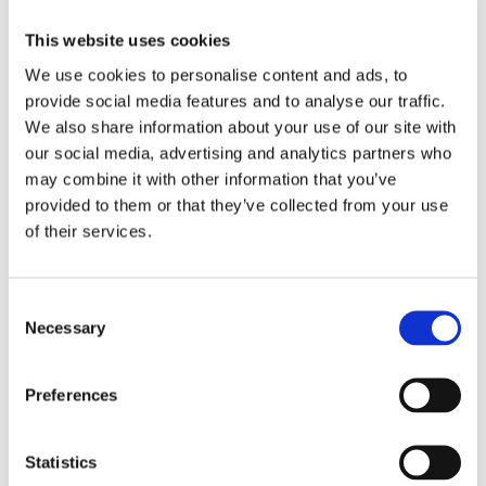
This website uses cookies
We use cookies to personalise content and ads, to
provide social media features and to analyse our traffic.
We also share information about your use of our site with
our social media, advertising and analytics partners who
Bolero Turbo
may combine it with other information that you’ve
Verhogingstableau
provided to them or that they’ve collected from your use
of their services.
Verhoog de afgiftehoogte tot 342 mm wanneer Airpots
worden gebruikt.
Consent
Necessary
Selection
Informatie aanvragen
Preferences
GERELATEERD AAN
Statistics