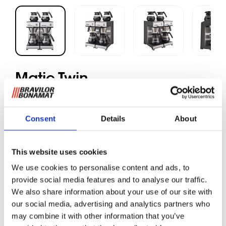
Matic Twin
Consent
Details
About
Gemalen koffie
De Matic Twin is een grote filterkoffiemachine met een
This website uses cookies
dubbel zetsysteem; u zet gelijktijdig twee kannen verse
koffie. Dankzij de vier warmhoudplaten kunt u vier kannen
We use cookies to personalise content and ads, to
koffie warm en vers houden; handig voor drukke
provide social media features and to analyse our traffic.
momenten in een lunchroom, bij een school of instelling.
We also share information about your use of our site with
Dit professionele filterkoffieapparaat staat voor eenvoud,
our social media, advertising and analytics partners who
kwaliteit en duurzaamheid.
may combine it with other information that you’ve