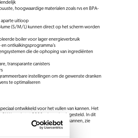
iendelijk
obuuste, hoogwaardige materialen zoals rvs en BPA-
 aparte uitloop
volume (S/M/L) kunnen direct op het scherm worden
leerde boiler voor lager energieverbruik
- en ontkalkingsprogramma’s
ngsystemen die de ophoping van ingrediënten
e, transparante canisters
rs
grammeerbare instellingen om de gewenste dranken
wens te optimaliseren
speciaal ontwikkeld voor het vullen van kannen. Het
n 3kW-versie tot 2000 ml worden ingesteld. In dit
 verhogingstableau en onze (isoleer)kannen, zie