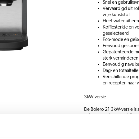
Snel en gebruiksvr
Vervaardigd uit r
vrije kunststof
Heet water uit een
Koffiesterkte en 
geselecteerd
Eco-mode en geïso
Eenvoudige spoel
Gepatenteerde me
sterk verminderen
Eenvoudig navulbar
Dag- en totaaltelle
Verschillende pro
en recepten naar 
3kW-versie
De Bolero 21 3kW-versie is 
volume per drank kan bij ee
geval adviseren wij ook het
accessoires.