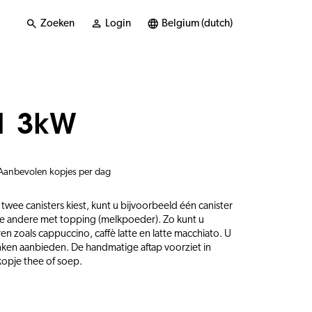
Zoeken
Login
Belgium (dutch)
1 3kW
Aanbevolen kopjes per dag
twee canisters kiest, kunt u bijvoorbeeld één canister
 de andere met topping (melkpoeder). Zo kunt u
en zoals cappuccino, caffè latte en latte macchiato. U
ken aanbieden. De handmatige aftap voorziet in
kopje thee of soep.