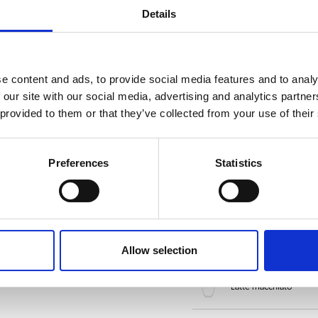
Details
Informatie aanvrage
e content and ads, to provide social media features and to analy
essoires
 our site with our social media, advertising and analytics partn
 provided to them or that they’ve collected from your use of their
KEUZE UIT DRANKEN
ero 21 3kW
Cappuccino Dark
Preferences
Statistics
Koffie crème
Espresso
Allow selection
00W
Latte macchiato