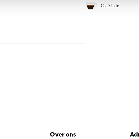
Caffè Latte
Over ons
Ad