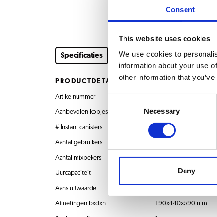
Consent
This website uses cookies
We use cookies to personalis
Specificaties
Downloads en documenten
Acc
information about your use of
other information that you’ve
PRODUCTDETAILS
Artikelnummer
8.020.420.31002 Bol
Consent
Necessary
Selection
Aanbevolen kopjes per dag
Tot 160
# Instant canisters
2 x 1,3 L
Aantal gebruikers
35-60 gebruikers
Aantal mixbekers
1
Deny
Uurcapaciteit
36 l
Aansluitwaarde
230V~ 50/60Hz 31
Afmetingen bxdxh
190x440x590 mm