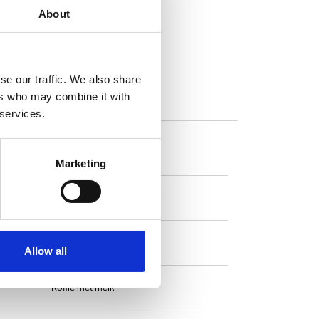
About
n
se our traffic. We also share
ers who may combine it with
 services.
Koffie
Marketing
Dubbele Espresso
Heet water
Allow all
Koffie met melk