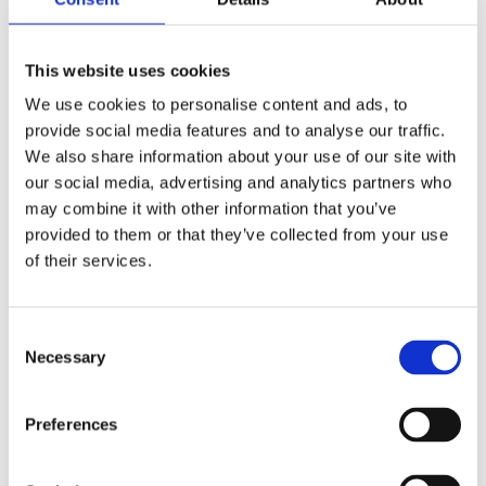
Snabb och användarvänlig
Tillverkad av robusta högkvalitativa material som
This website uses cookies
rostfritt stål och BPA-fri plast
We use cookies to personalise content and ads, to
Hett vatten från separat utlopp
provide social media features and to analyse our traffic.
Kaffestyrka och dryckesstorlek (S / M / L) kan
We also share information about your use of our site with
väljas på skärmen
our social media, advertising and analytics partners who
Eko läge och isolering av kokaren för minskad
may combine it with other information that you’ve
energiförbrukning
provided to them or that they’ve collected from your use
Okomplicerade program för sköljning och
of their services.
avkalkning
Patenterade mixarsystem som kraftigt minskar
beläggning av ingredienser
Consent
Genomskinliga behållare gör det enkelt att fylla
Necessary
Selection
på
Dag och totalräknare
Olika programmerbara inställningar för att
Preferences
optimera valda drycker