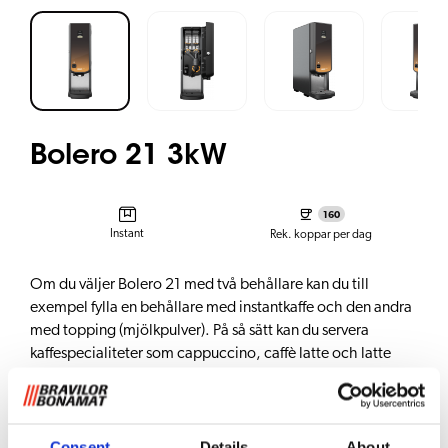
Bolero 21 3kW
160
Instant
Rek. koppar per dag
Om du väljer Bolero 21 med två behållare kan du till
exempel fylla en behållare med instantkaffe och den andra
med topping (mjölkpulver). På så sätt kan du servera
kaffespecialiteter som cappuccino, caffè latte och latte
macchiato. Du kan erbjuda upp till 3 varma drycker. Den
manuella kranen ger hett vatten till te eller soppa.
Njut av fördelarna
Consent
Details
About