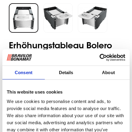
Erhöhungstableau Bolero
11 und 21
Consent
Details
About
Wenn Sie Kaffee, Trinkschokolade oder Heißwasser aus
Isolierkannen servieren wollen, müssen Sie die Zapfhöhe
von 120 mm auf 240 mm erhöhen. Hierfür bieten wir ein
This website uses cookies
optionales Erhöhungstableau an. Wenn Sie das Tropfblech
entfernen, können Sie die Zapfhöhe auf 290 mm
We use cookies to personalise content and ads, to
maximieren.
provide social media features and to analyse our traffic.
We also share information about your use of our site with
Die Bolero 3kW-Versionen sind speziell für die Befüllung
our social media, advertising and analytics partners who
von Kannen entwickelt worden; die Dosiergröße pro
may combine it with other information that you’ve