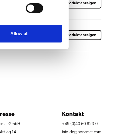
ddeckel VHG 10
Produkt anzeigen
Allow all
ddeckel VHG 5
Produkt anzeigen
resse
Kontakt
amat GmbH
+49 (0)40 60 823-0
kstieg 14
info.de@bonamat.com