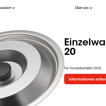
tandort
Über uns
Einzelw
20
Für Vorratsbehälter VHG.
Informationen anfor