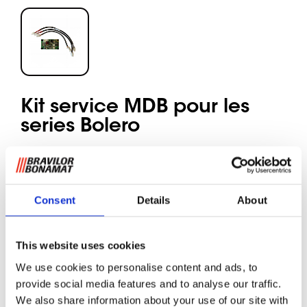
Kit service MDB pour les
series Bolero
Vous souhaitez raccorder nos machines
Bolero à
un
système de paiement (espèces, carte, sans contact) ?
Consent
Details
About
Ou vous souhaitez éditer des données (télémétrie) ? Il vous
faut alors un Kit de service MDB raccordé à votre Bolero.
Le Kit de service MDB garantit la communication de
This website uses cookies
l’appareil avec le système de paiement. Notez cependant
We use cookies to personalise content and ads, to
que le système de paiement doit être compatible avec le
provide social media features and to analyse our traffic.
protocole MDB de nos Bolero.
We also share information about your use of our site with