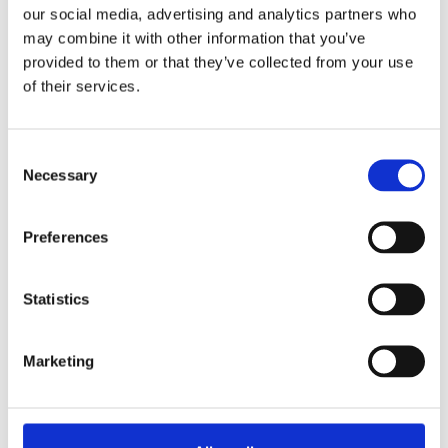
our social media, advertising and analytics partners who
Remarque !
Il existe différents types de systèmes de
may combine it with other information that you’ve
paiement. Les appareils de Bravilor Bonamat ne
provided to them or that they’ve collected from your use
fonctionnement pas avec tous les systèmes de paiement.
of their services.
Vous devez d’abord vérifier ces prérequis.
Pour plus d’informations ou un conseil, veuillez contacter
Bravilor Bonamat ou votre distributeur agréé.
Consent
Necessary
Selection
Demander des informations
Preferences
EN RAPPORT AVEC
Statistics
Bolero 32 CS
Voir le produit
Marketing
Bolero 11 3kW
Voir le produit