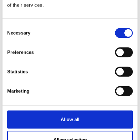
opzioni.
of their services.
Richiedi informazioni
Consent
Necessary
Selection
CORRELATO A
Preferences
Bolero 32 CS
Visualizza prodotto
Statistics
Bolero 11 3kW
Visualizza prodotto
Marketing
Bolero 11 (Senza acqua
Visualizza prodotto
calda)
Allow all
Bolero 11
Visualizza prodotto
Allow selection