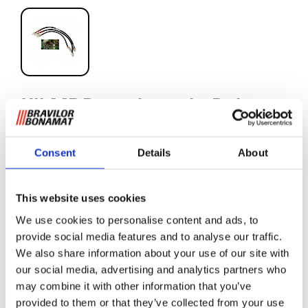
Kit MDB per la serie Bolero
Consent
Details
About
Le Bolero 11, 21, 32 e 43 possono essere sate con un
sistema di pagamento contactless o con carta.
This website uses cookies
Questo set di servizi MDB è stato sviluppato
appositamente per la serie Bolero per consentire loro di
We use cookies to personalise content and ads, to
connettersi a un sistema di pagamento online. La
provide social media features and to analyse our traffic.
connettività offre molte opportunità, ad esempio per
We also share information about your use of our site with
pianificare i controlli e le manutenzioni in modo più
our social media, advertising and analytics partners who
efficiente e ridurre i tempi di fermo macchina. Chiedi a
may combine it with other information that you’ve
Bravilor Bonamat informazioni sulla telemetria e altre
provided to them or that they’ve collected from your use