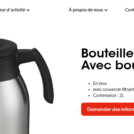
eur d'activité
À propos de nous
Cont
Bouteille
Avec bou
En inox
avec couvercle filtran
Contenance : 2L
Demander des infor