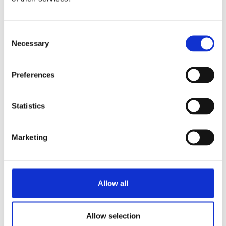
Demander des informations
Consent
Necessary
Selection
EN RAPPORT AVEC
Preferences
B20 W L/R
Voir le produit
Statistics
B10 HW W L/R
Voir le produit
Marketing
B10 HW W
Voir le produit
Allow all
B5 HW W L/R
Voir le produit
Allow selection