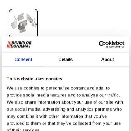
Jeu de fixation de
container Pour séries B et B
Consent
Details
About
HW
This website uses cookies
Pour fixer le container sur un chariot ou plan de travail.
We use cookies to personalise content and ads, to
provide social media features and to analyse our traffic.
Deux kits différents :
We also share information about your use of our site with
our social media, advertising and analytics partners who
kit composé de 4 fixations sur le chariot
may combine it with other information that you’ve
Kit composé de 4 cames d'arrêt sur le containe
provided to them or that they’ve collected from your use
of their services.