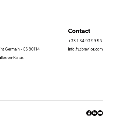
Contact
e
+33 1 34 93 99 95
aint Germain - CS 80114
info.fr@bravilor.com
les-en-Parisis