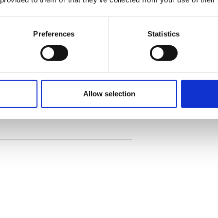
Demander des infor
Preferences
Statistics
Accessoires
BOISSONS
5 230V
Allow selection
Café
65W