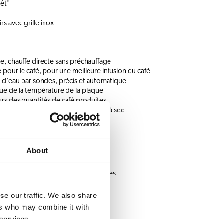
rêt"
rs avec grille inox
che, chauffe directe sans préchauffage
pour le café, pour une meilleure infusion du café
 d'eau par sondes, précis et automatique
ue de la température de la plaque
rs des quantités de café produites
on et de sécurité contre la chauffe à sec
ments complémentaires :
our tasses et mugs
About
qualité optimale
eux plaques chauffantes pour cruches
afé pivotante
e rapide
se our traffic. We also share
ers who may combine it with
 services.