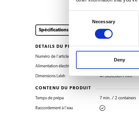
Consent
Necessary
Selection
Spécifications
Téléchargements et documents
DÉTAILS DU PRODUIT
Numéro de l'article
8.133.503.310 RLX 5
Deny
Alimentation électrique
230V~ 50/60Hz 20
Dimensions Lxlxh
475x509x611 mm
CONTENU DU PRODUIT
Temps de prépa
7 min. / 2 containers
Raccordement à l'eau