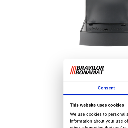
Consent
This website uses cookies
We use cookies to personalis
information about your use of
other information that you’ve