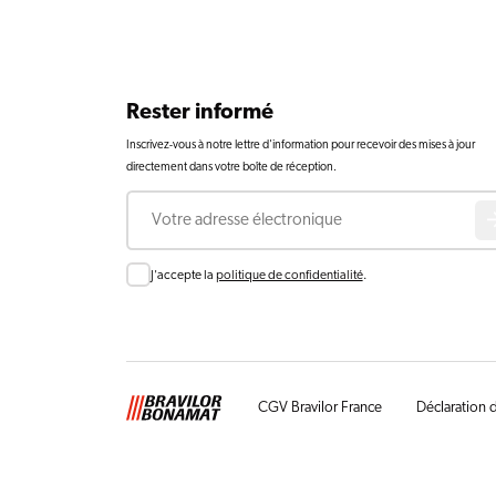
Rester informé
Inscrivez-vous à notre lettre d'information pour recevoir des mises à jour
directement dans votre boîte de réception.
Courriel
Consent
J'accepte la
politique de confidentialité
.
CGV Bravilor France
Déclaration d