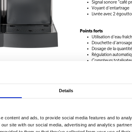
Signal sonore "café p
Voyant d’entartrage
Livrée avec 2 égouttoi
Points forts
Utilisation d'eau fraî
Douchette d'arrosage 
Dosage de la quantité
Régulation automatiq
Compteurs totalisateu
Thermostat de régulati
Un large choix d'équipe
Porte-filtre à thé inox
Chauffe-tasses WHK p
Details
Filtre à eau pour une 
Présentoir caféterie
Réchaud HP 2, avec d
Rallonge de robinet c
Tube pour remplissag
e content and ads, to provide social media features and to analy
Cuillère à mesure
 our site with our social media, advertising and analytics partn
 provided to them or that they’ve collected from your use of their