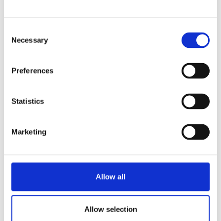
Caratteristiche
Contenitori a doppia parete dotati di coperchio,
misuratore di livello in vetro, erogatore antigoccia e
Consent
piastra antivibrazioni
Necessary
Selection
Con riscaldamento elettrico ed
erogatore
antigoccia extra
Preferences
Disponibili da 5, 10, 20, 40 litri
Adatto per serie B5, B10, B20, B40
Statistics
Richiedi informazioni
Marketing
SCELTA DI BEVANDE
Caffè
Allow all
Allow selection
Download e documenti