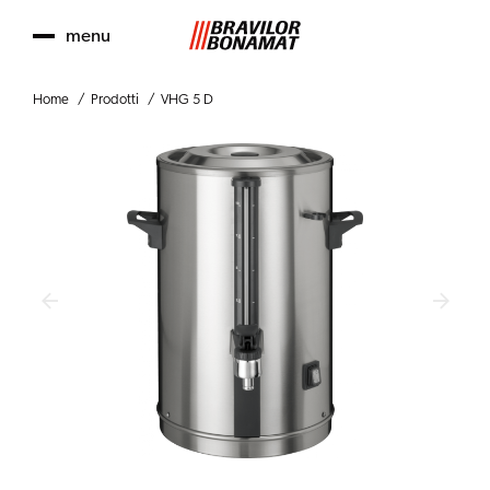
menu
Home
Prodotti
VHG 5 D