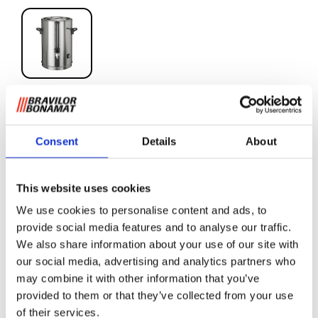
VHG 5 D
Consent
Details
About
Caffè macinato
This website uses cookies
Per preservarne il gusto, è necessario che le bevande, dopo
We use cookies to personalise content and ads, to
la preparazione, siano conservate alla giusta temperatura.
provide social media features and to analyse our traffic.
I contenitori termici (termos)
VHG D
sono sono stati
We also share information about your use of our site with
sviluppati per la
distribuzione di bevande
ideali per
our social media, advertising and analytics partners who
l’utilizzo sui
carrelli di servizio
, ma anche sul banco, dato
may combine it with other information that you’ve
il
riscaldamento elettrico
.
provided to them or that they’ve collected from your use
of their services.