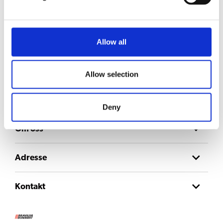
Hold deg oppdatert
Meld deg på nyhetsbrevet vårt for å få oppdateringer direkte i innboksen din.
Allow all
E-post
Allow selection
Consent
Jeg godtar
personvernerklæringen
.
Deny
Om oss
Adresse
Kontakt