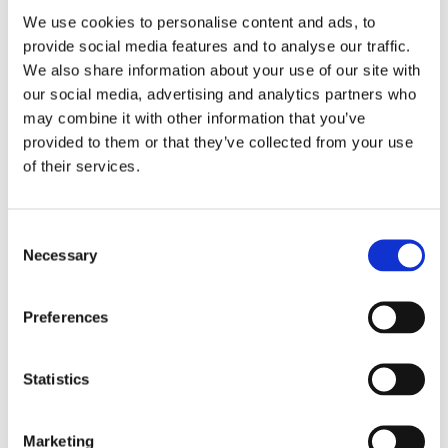
We use cookies to personalise content and ads, to
provide social media features and to analyse our traffic.
We also share information about your use of our site with
our social media, advertising and analytics partners who
may combine it with other information that you’ve
provided to them or that they’ve collected from your use
Konverteringssett til lås
of their services.
Esprecious
Consent
Konverteringssett til Esprecious. Som standard er låsen på
Necessary
Selection
venstre side. Med dette settet kan dette endres til fronten.
Preferences
Be om informasjon
Statistics
Marketing