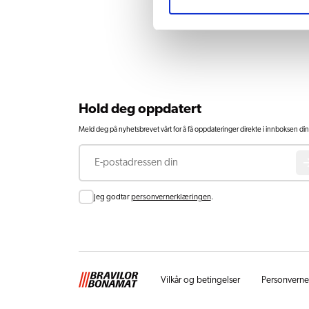
Hold deg oppdatert
Meld deg på nyhetsbrevet vårt for å få oppdateringer direkte i innboksen din
E-post
Consent
Jeg godtar
personvernerklæringen
.
Vilkår og betingelser
Personverne