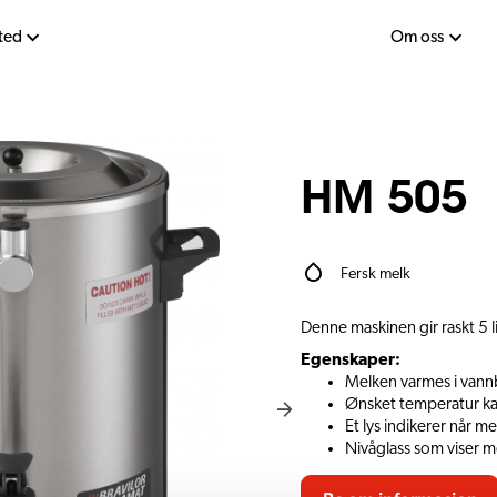
sted
Om oss
HM 505
Fersk melk
Denne maskinen gir raskt 5 l
Egenskaper:
Melken varmes i vannb
Ønsket temperatur ka
Et lys indikerer når 
Nivåglass som viser 