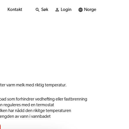
Kontakt
Søk
Login
Norge
iter varm melk med riktig temperatur.
ad som forhindrer vedhefting eller fastbrenning
n reguleres med en termostat
melken har nådd den rikitge temperaturen
mengden av vann i vannbadet