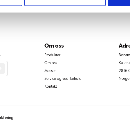
Om oss
Adr
.
Produkter
Bonam
Om oss
Kalleru
Messer
2816 G
Service og vedlikehold
Norge
Kontakt
rklæring