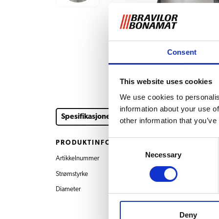
Consent
This website uses cookies
We use cookies to personalis
information about your use of
Spesifikasjoner
Nedlastinger og dokumenter
other information that you’ve
Consent
PRODUKTINFORMASJON
Necessary
Selection
Artikkelnummer
8.513.001.310 HM 5
Strømstyrke
230V~ 50/60Hz 20
Diameter
210 mm
Deny