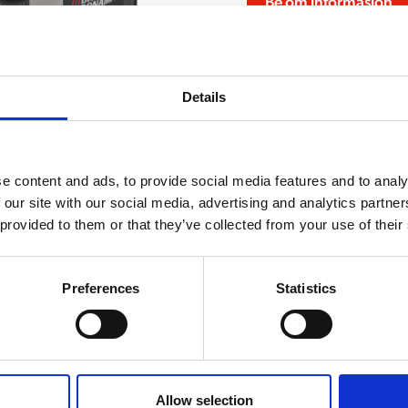
Be om informasjon
Details
e content and ads, to provide social media features and to analy
 our site with our social media, advertising and analytics partn
Tilbehør
 provided to them or that they’ve collected from your use of their
VALG AV DRIKKE
Preferences
Statistics
05
Varm melk
90W
Allow selection