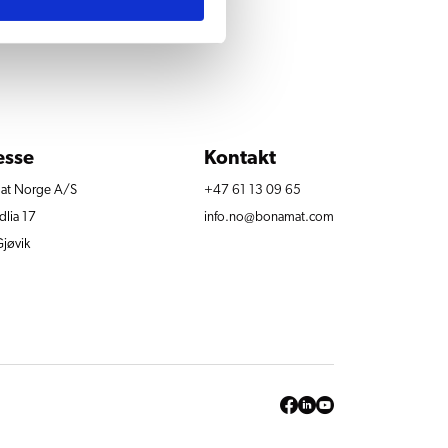
esse
Kontakt
at Norge A/S
+47 61 13 09 65
dlia 17
info.no@bonamat.com
jøvik